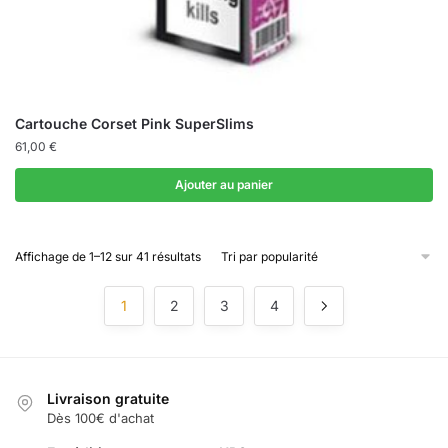
Cartouche Corset Pink SuperSlims
61,00
€
Ajouter au panier
Trié
Affichage de 1–12 sur 41 résultats
par
popularité
1
2
3
4
Livraison gratuite
Dès 100€ d'achat