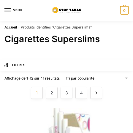
Sauter
Skip
à
to
MENU
0
la
content
navigation
Accueil
Produits identifiés “Cigarettes Superslims”
/
Cigarettes Superslims
FILTRES
Trié
Affichage de 1–12 sur 41 résultats
par
popularité
1
2
3
4