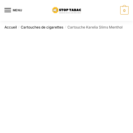
Sauter
Skip
à
to
MENU
0
la
content
navigation
Accueil
Cartouches de cigarettes
Cartouche Karelia Slims Menthol
/
/