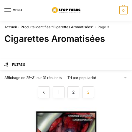
Sauter
Skip
à
to
MENU
0
la
content
navigation
Accueil
Produits identifiés “Cigarettes Aromatisées”
Page 3
/
/
Cigarettes Aromatisées
FILTRES
Trié
Affichage de 25–31 sur 31 résultats
par
popularité
1
2
3