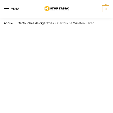
Sauter
Skip
à
to
MENU
0
la
content
navigation
Accueil
Cartouches de cigarettes
Cartouche Winston Silver
/
/