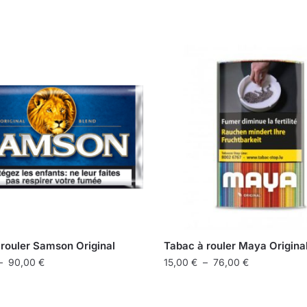
 rouler Samson Original
Tabac à rouler Maya Origina
Plage
Plage
–
90,00
€
15,00
€
–
76,00
€
de
de
Ce
prix :
prix :
produit
18,00 €
15,00 €