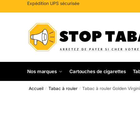
Sauter
Skip
Expédition UPS sécurisée
à
to
la
content
navigation
Nos marques
Cartouches de cigarettes
Tab
Accueil
Tabac à rouler
Tabac à rouler Golden Virgin
/
/