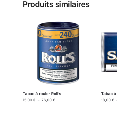
Produits similaires
Tabac à rouler Roll’s
Tabac à
Plage
15,00
€
–
76,00
€
18,00
€
de
Ce
Ce
prix :
produit
produit
15,00 €