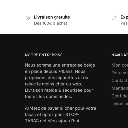
a
a
à
plusieurs
plusieur
76,00 €
Livraison gratuite
Exp
variations.
variatio
Dès 100€ d'achat
Pas
Les
Les
options
options
peuvent
peuvent
être
être
choisies
choisies
NOTRE ENTREPRISE
NAVIGA
sur
sur
Nous somme une entreprise belge
Mon co
la
la
en place depuis +10ans. Nous
Foire a
page
page
proposons des cigarettes et du
Contact
du
du
tabac le moins cher du web.
Mention
Livraison rapide & sécurisée pour
produit
produit
Confiden
toutes les commandes.
Livraiso
Arrêtez de payer si cher pour votre
tabac et optez pour STOP-
TABAC.net dès aujourd’hui