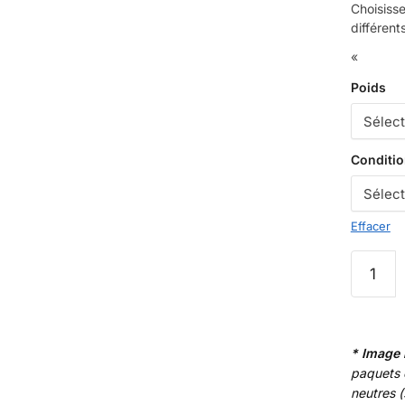
Choisiss
différent
«
Poids
Conditi
Effacer
quantité
de
Tabac
à
rouler
* Image 
Golden
paquets 
neutres 
Virginia