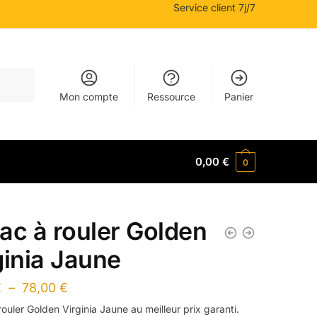
Service client 7j/7
Mon compte
Ressource
Panier
0,00
€
0
ac à rouler Golden
ginia Jaune
Plage
€
–
78,00
€
de
ouler Golden Virginia Jaune au meilleur prix garanti.