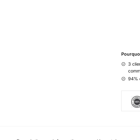
Jaune
Pourquo
3 cli
comm
94% d