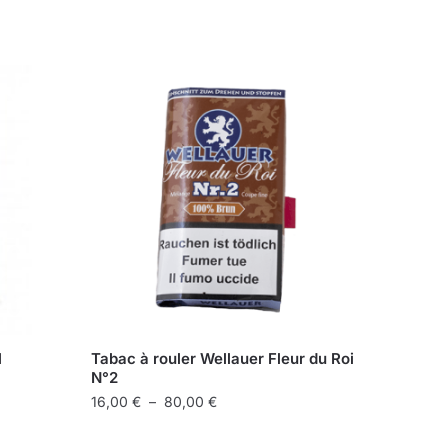
l
Tabac à rouler Wellauer Fleur du Roi
N°2
Plage
16,00
€
–
80,00
€
de
Ce
prix :