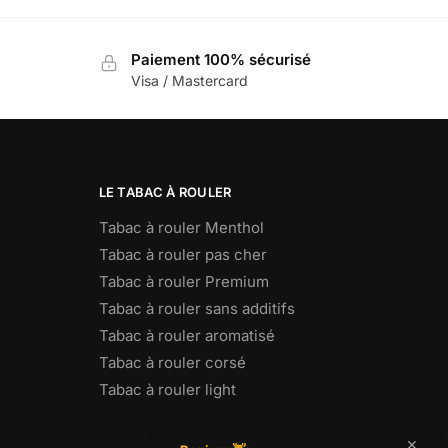
produit
16,00 €
a
à
Paiement 100% sécurisé
plusieurs
80,00 €
Visa / Mastercard
variations.
Les
options
peuvent
être
LE TABAC À ROULER
choisies
Tabac à rouler Menthol
sur
Tabac à rouler pas cher
la
Tabac à rouler Premium
page
Tabac à rouler sans additifs
du
Tabac à rouler aromatisé
produit
Tabac à rouler corsé
Tabac à rouler light