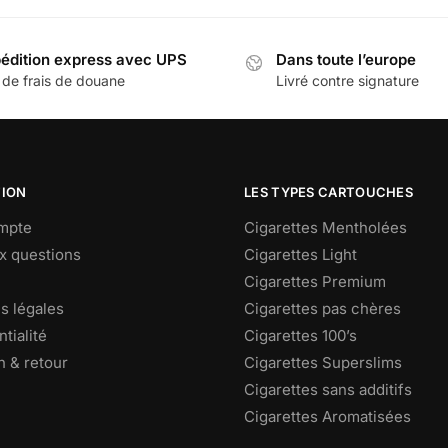
a
à
à
s
plusieurs
90,00 €
76,00 €
édition express avec UPS
Dans toute l’europe
ns.
variations.
 de frais de douane
Livré contre signature
Les
options
peuvent
être
choisies
TION
LES TYPES CARTOUCHES
sur
mpte
Cigarettes Mentholées
la
ux questions
Cigarettes Light
page
Cigarettes Premium
du
s légales
Cigarettes pas chères
produit
tialité
Cigarettes 100’s
n & retour
Cigarettes Superslims
Cigarettes sans additifs
Cigarettes Aromatisées