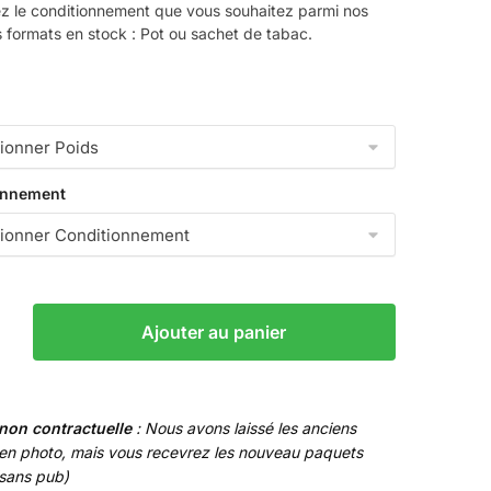
ez le conditionnement que vous souhaitez parmi nos
prix :
s formats en stock : Pot ou sachet de tabac.
15,00 €
à
78,00 €
onnement
Ajouter au panier
non contractuelle
: Nous avons laissé les anciens
en photo, mais vous recevrez les nouveau paquets
(sans pub)