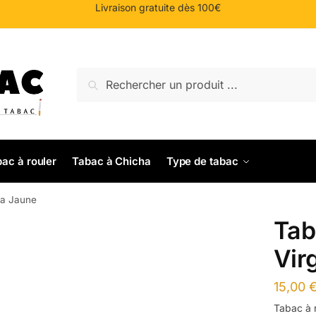
Livraison gratuite dès 100€
Recherche
Recherche
pour :
ac à rouler
Tabac à Chicha
Type de tabac
ia Jaune
Tab
Vir
15,00
Tabac à r