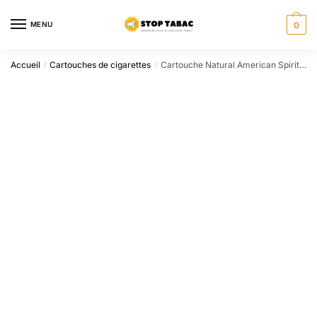
Sauter
Skip
à
to
MENU
0
la
content
navigation
Accueil
Cartouches de cigarettes
Cartouche Natural American Spirit Orange sans additifs
/
/