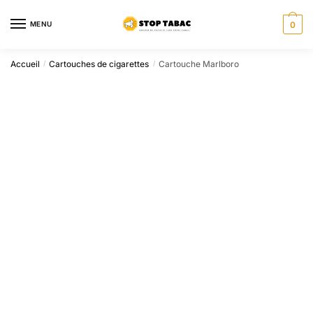
Sauter
Skip
à
to
MENU
0
la
content
navigation
Accueil
Cartouches de cigarettes
Cartouche Marlboro
/
/