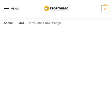
Sauter
Skip
à
to
MENU
0
la
content
navigation
Accueil
L&M
Cartouche L&M Orange
/
/