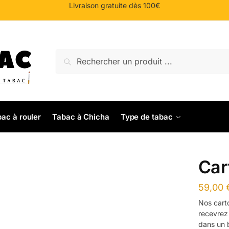
Livraison gratuite dès 100€
Recherche
Recherche
pour :
ac à rouler
Tabac à Chicha
Type de tabac
Car
59,00
Nos cart
recevrez
dans un b