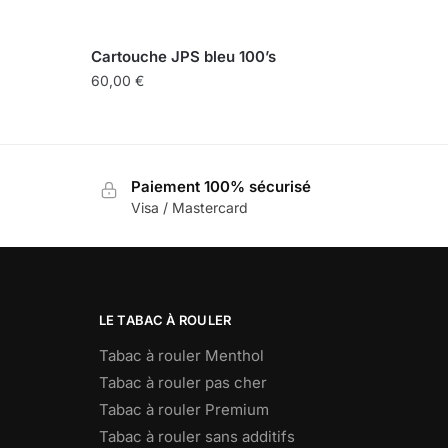
Cartouche JPS bleu 100’s
60,00
€
Paiement 100% sécurisé
Visa / Mastercard
LE TABAC À ROULER
Tabac à rouler Menthol
Tabac à rouler pas cher
Tabac à rouler Premium
Tabac à rouler sans additifs