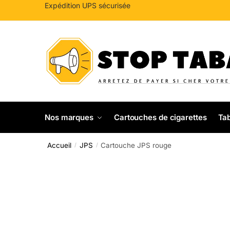
Sauter
Skip
Expédition UPS sécurisée
à
to
la
content
navigation
Nos marques
Cartouches de cigarettes
Tab
Accueil
JPS
Cartouche JPS rouge
/
/