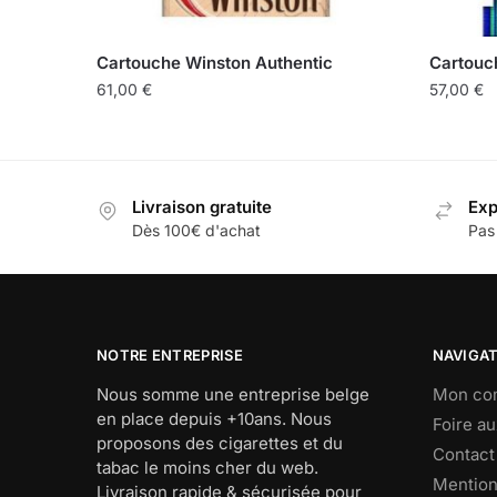
Cartouche Winston Authentic
Cartouc
61,00
€
57,00
€
Livraison gratuite
Exp
Dès 100€ d'achat
Pas
NOTRE ENTREPRISE
NAVIGA
Nous somme une entreprise belge
Mon co
en place depuis +10ans. Nous
Foire a
proposons des cigarettes et du
Contact
tabac le moins cher du web.
Mention
Livraison rapide & sécurisée pour