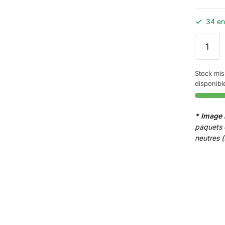
34 en
quantité
de
Cartouc
Stock mis
JPS
disponibl
rouge
* Image 
paquets 
neutres 