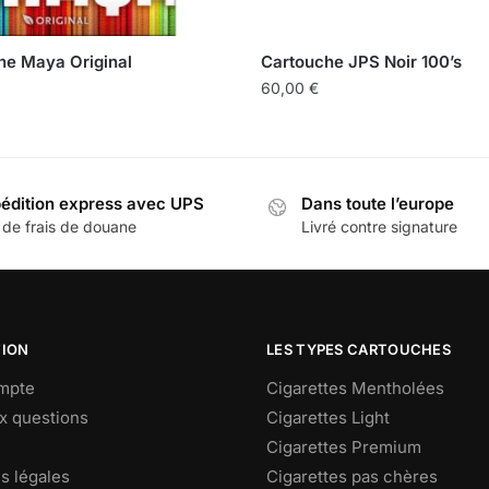
he Maya Original
Cartouche JPS Noir 100’s
60,00
€
édition express avec UPS
Dans toute l’europe
 de frais de douane
Livré contre signature
TION
LES TYPES CARTOUCHES
mpte
Cigarettes Mentholées
ux questions
Cigarettes Light
Cigarettes Premium
s légales
Cigarettes pas chères