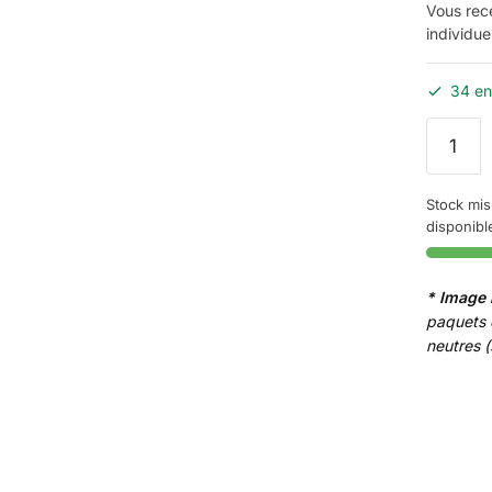
Vous rec
individue
34 en
quantité
de
Cartouc
Stock mis
Djarum
disponibl
Vanille
* Image 
paquets 
neutres 