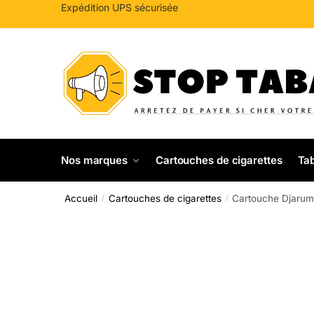
Sauter
Skip
Expédition UPS sécurisée
à
to
la
content
navigation
Nos marques
Cartouches de cigarettes
Tab
Accueil
Cartouches de cigarettes
Cartouche Djarum 
/
/