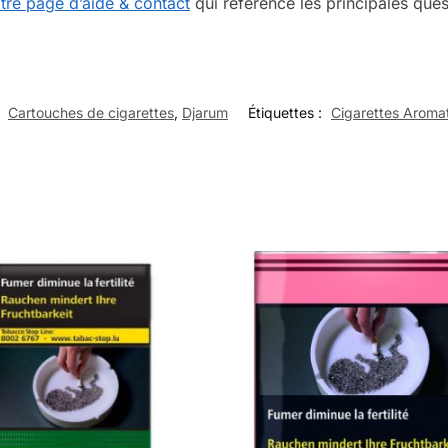
tre page d’aide & contact
qui référence les principales quest
:
Cartouches de cigarettes
,
Djarum
Étiquettes :
Cigarettes Aroma