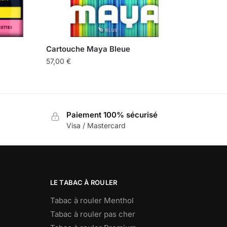
Cartouche Maya Bleue
57,00
€
Paiement 100% sécurisé
Visa / Mastercard
LE TABAC À ROULER
Tabac à rouler Menthol
Tabac à rouler pas cher