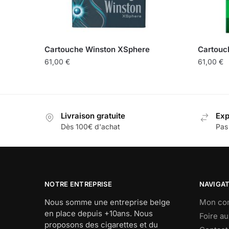
Cartouche Winston XSphere
Cartouch
61,00
€
61,00
€
Livraison gratuite
Exp
Dès 100€ d'achat
Pas
NOTRE ENTREPRISE
NAVIGA
Nous somme une entreprise belge
Mon co
en place depuis +10ans. Nous
Foire a
proposons des cigarettes et du