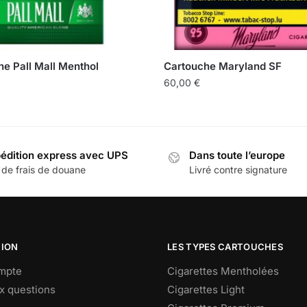
e Pall Mall Menthol
Cartouche Maryland SF
60,00
€
édition express avec UPS
Dans toute l’europe
 de frais de douane
Livré contre signature
TION
LES TYPES CARTOUCHES
mpte
Cigarettes Mentholées
ux questions
Cigarettes Light