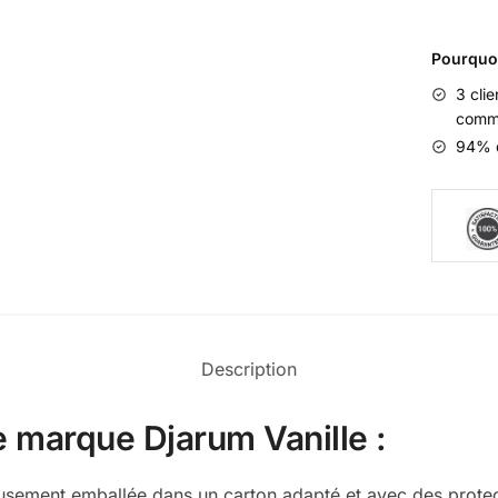
Pourquo
3 cli
comm
94% d
Description
e marque Djarum Vanille :
sement emballée dans un carton adapté et avec des protecti