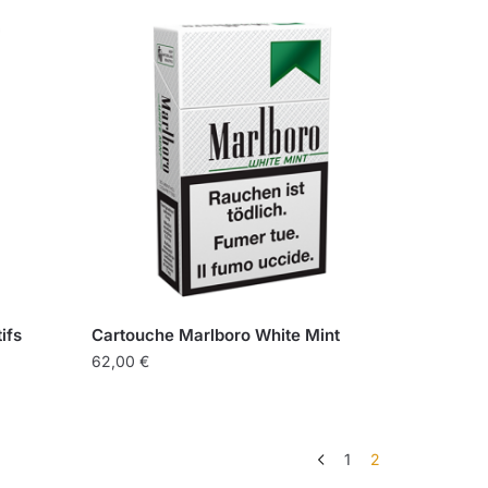
arité
ifs
Cartouche Marlboro White Mint
62,00
€
1
2