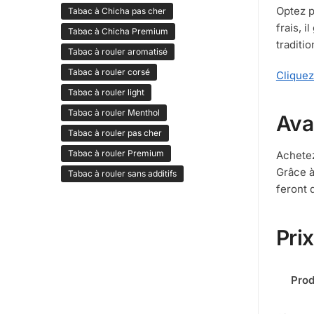
Optez p
Tabac à Chicha pas cher
frais, 
Tabac à Chicha Premium
traditi
Tabac à rouler aromatisé
Tabac à rouler corsé
Cliquez
Tabac à rouler light
Tabac à rouler Menthol
Ava
Tabac à rouler pas cher
Tabac à rouler Premium
Achetez
Grâce à
Tabac à rouler sans additifs
feront 
Prix
Prod