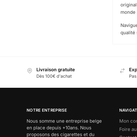
origina
monde a
Navigue
qualité
Livraison gratuite
Exp
Dès 100€ d'achat
Pas
NOTRE ENTREPRISE
NAVIGA
Nous somme une entreprise belge
Mon co
en place depuis +10ans. Nous
Foire a
proposons des cigarettes et du