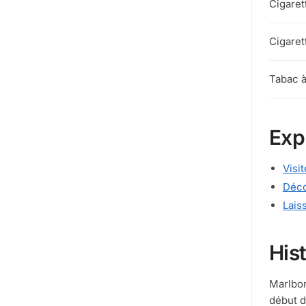
Cigaret
Cigaret
Tabac à
Exp
Visi
Déco
Lais
His
Marlbor
début d