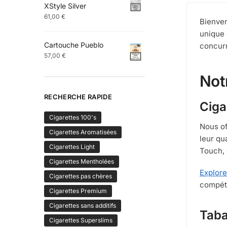
XStyle Silver
à
61,00
€
84,00 €
Bienven
unique 
Cartouche Pueblo
concur
57,00
€
Not
RECHERCHE RAPIDE
Ciga
Cigarettes 100's
Nous of
Cigarettes Aromatisées
leur qu
Cigarettes Light
Touch, 
Cigarettes Mentholées
Explore
Cigarettes pas chères
compéti
Cigarettes Premium
Cigarettes sans additifs
Taba
Cigarettes Superslims