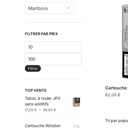
FILTRER PAR PRIX
Prix
min
Prix
max
Filtrer
Cartouche
TOP VENTE
62,00
€
Tabac à rouler JPS
sans additifs
Plage
–
17,00
€
84,00
€
de
prix :
Cartouche Winston
17,00 €