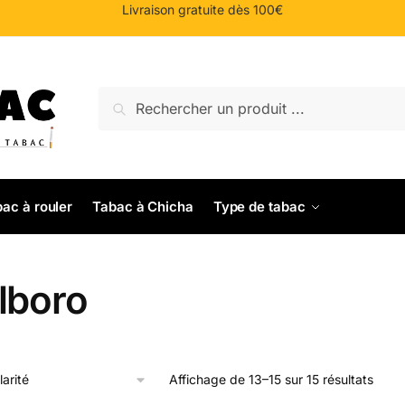
Livraison gratuite dès 100€
Recherche
Recherche
pour :
ac à rouler
Tabac à Chicha
Type de tabac
lboro
Trié
Affichage de 13–15 sur 15 résultats
par