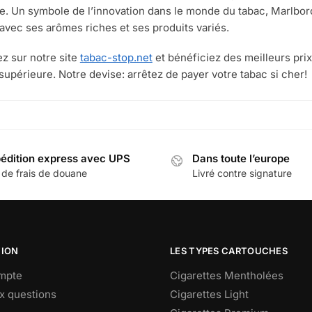
le. Un symbole de l’innovation dans le monde du tabac, Marlboro
vec ses arômes riches et ses produits variés.
z sur notre site
tabac-stop.net
et bénéficiez des meilleurs prix
 supérieure. Notre devise: arrêtez de payer votre tabac si cher!
édition express avec UPS
Dans toute l’europe
 de frais de douane
Livré contre signature
TION
LES TYPES CARTOUCHES
mpte
Cigarettes Mentholées
ux questions
Cigarettes Light