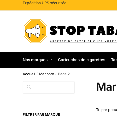
Sauter
Skip
Expédition UPS sécurisée
à
to
la
content
navigation
Nos marques
Cartouches de cigarettes
Tab
Accueil
Marlboro
Page 2
/
/
Mar
Rechercher
FILTRER PAR MARQUE