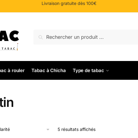
Livraison gratuite dès 100€
Recherche
Recherche
pour :
ac à rouler
Tabac à Chicha
Type de tabac
tin
Trié
5 résultats affichés
par