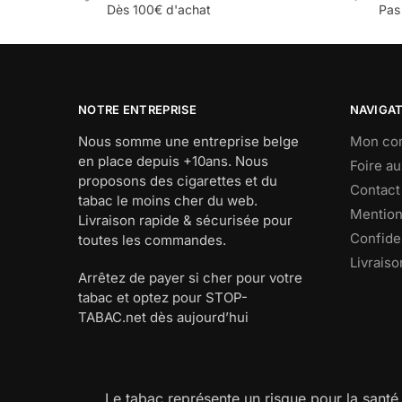
Dès 100€ d'achat
Pas
NOTRE ENTREPRISE
NAVIGA
Nous somme une entreprise belge
Mon co
en place depuis +10ans. Nous
Foire a
proposons des cigarettes et du
Contact
tabac le moins cher du web.
Mention
Livraison rapide & sécurisée pour
Confiden
toutes les commandes.
Livraiso
Arrêtez de payer si cher pour votre
tabac et optez pour STOP-
TABAC.net dès aujourd’hui
Le tabac représente un risque pour la santé