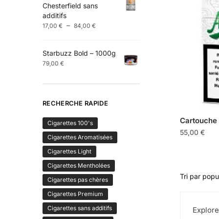
Chesterfield sans
à
variations.
additifs
96,00 €
Les
Plage
–
17,00
€
84,00
€
options
de
prix :
peuvent
Starbuzz Bold – 1000g
17,00 €
être
79,00
€
à
choisies
84,00 €
sur
la
RECHERCHE RAPIDE
page
du
Cartouche 
Cigarettes 100's
produit
55,00
€
Cigarettes Aromatisées
Cigarettes Light
Cigarettes Mentholées
Cigarettes pas chères
Cigarettes Premium
Cigarettes sans additifs
Explore