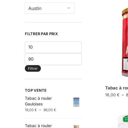
FILTRER PAR PRIX
Prix
min
Prix
max
Filtrer
Tabac à ro
TOP VENTE
16,00
€
–
Tabac à rouler
Gauloises
Ce
Plage
–
19,00
€
96,00
€
produit
de
a
prix :
plusieurs
Tabac à rouler
19,00 €