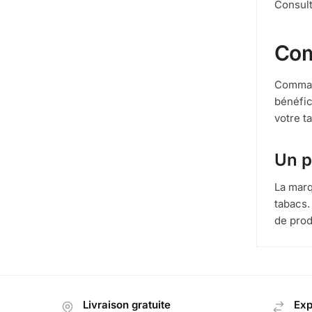
Consult
Com
Command
bénéfic
votre t
Un p
La marq
tabacs.
de prod
Livraison gratuite
Exp