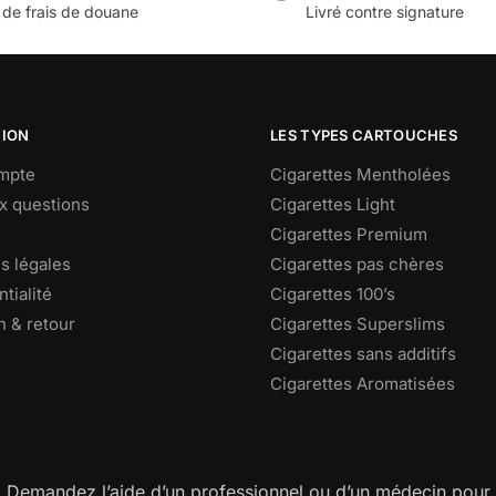
 de frais de douane
Livré contre signature
TION
LES TYPES CARTOUCHES
mpte
Cigarettes Mentholées
ux questions
Cigarettes Light
Cigarettes Premium
s légales
Cigarettes pas chères
tialité
Cigarettes 100’s
n & retour
Cigarettes Superslims
Cigarettes sans additifs
Cigarettes Aromatisées
. Demandez l’aide d’un professionnel ou d’un médecin pour 