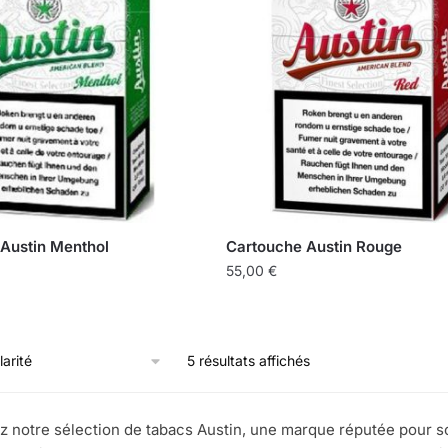
variations.
Les
options
peuvent
être
choisies
sur
la
page
du
Austin Menthol
Cartouche Austin Rouge
produit
55,00
€
Trié
5 résultats affichés
par
popularité
z notre sélection de tabacs Austin, une marque réputée pour so