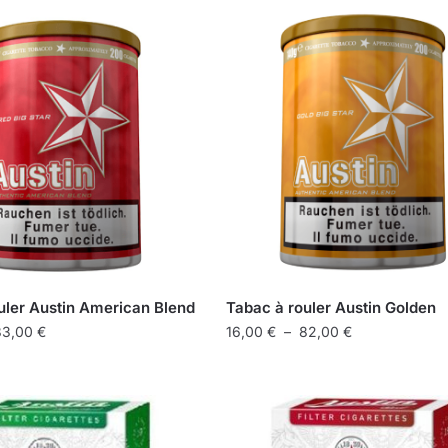
popularité
uler Austin American Blend
Tabac à rouler Austin Golden
Plage
Plage
83,00
€
16,00
€
–
82,00
€
de
de
Ce
prix :
prix :
produit
16,00 €
16,00 €
a
à
à
plusieurs
83,00 €
82,00 €