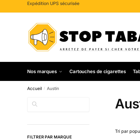
Sauter
Skip
Expédition UPS sécurisée
à
to
la
content
navigation
Nos marques
Cartouches de cigarettes
Tab
Accueil
Austin
/
Aus
Rechercher
FILTRER PAR MARQUE