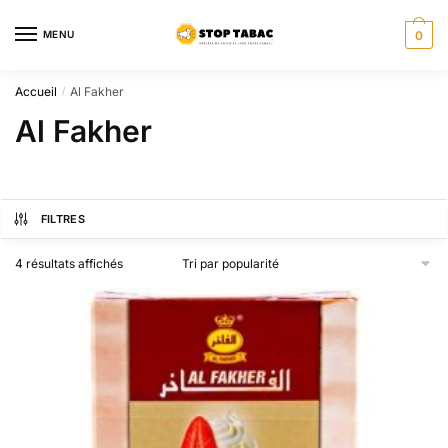
Sauter
Skip
à
to
MENU
0
la
content
navigation
Accueil
Al Fakher
/
Al Fakher
FILTRES
Trié
4 résultats affichés
par
popularité